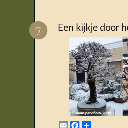
Een kijkje door 
jan
3
Email
Facebook
Delen