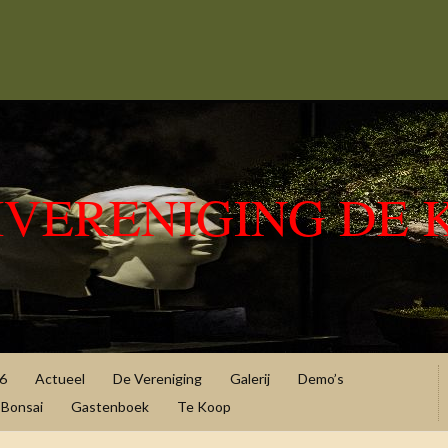
IVERENIGING DE 
6
Actueel
De Vereniging
Galerij
Demo’s
Bonsai
Gastenboek
Te Koop