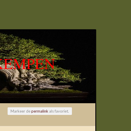
KEMPEN
Markeer de
permalink
als favoriet.