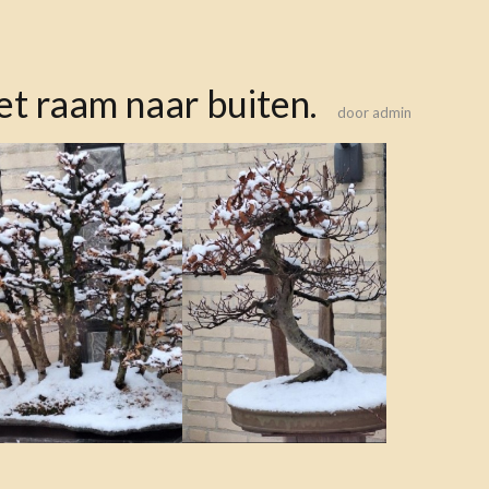
het raam naar buiten.
door
admin