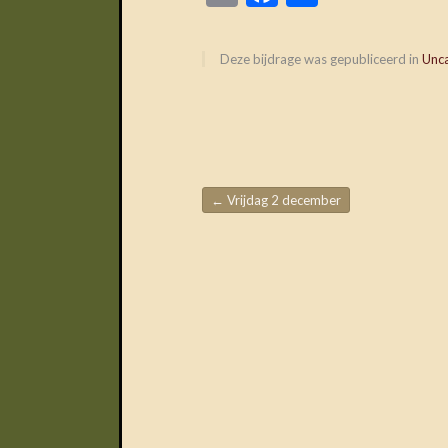
Deze bijdrage was gepubliceerd in
Unc
←
Vrijdag 2 december
Berichtnavigatie