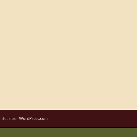
intus door
WordPress.com
.