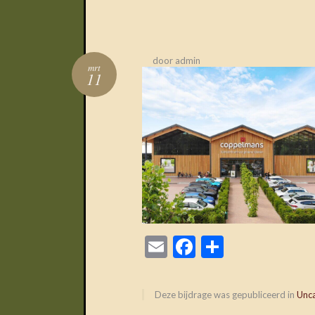
door
admin
mrt
11
Email
Facebook
Delen
Deze bijdrage was gepubliceerd in
Unc