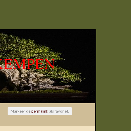
KEMPEN
Markeer de
permalink
als favoriet.